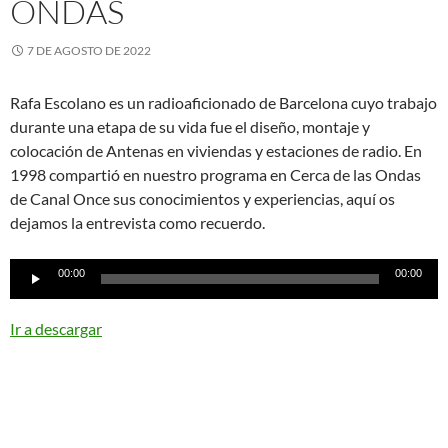
ONDAS
7 DE AGOSTO DE 2022
Rafa Escolano es un radioaficionado de Barcelona cuyo trabajo
durante una etapa de su vida fue el diseño, montaje y
colocación de Antenas en viviendas y estaciones de radio. En
1998 compartió en nuestro programa en Cerca de las Ondas
de Canal Once sus conocimientos y experiencias, aquí os
dejamos la entrevista como recuerdo.
Reproductor
00:00
00:00
de
audio
Ir a descargar