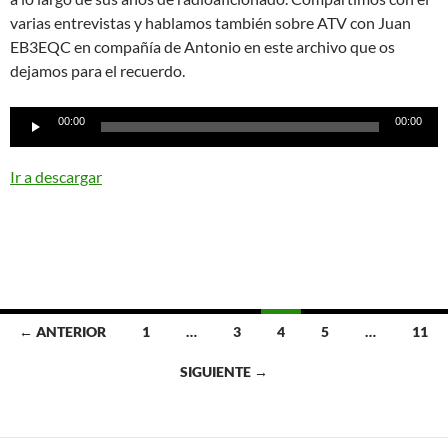
varias entrevistas y hablamos también sobre ATV con Juan
EB3EQC en compañía de Antonio en este archivo que os
dejamos para el recuerdo.
Reproductor
00:00
00:00
de
audio
Ir a descargar
Ir
← ANTERIOR
1
…
3
4
5
…
11
a
SIGUIENTE →
las
entradas