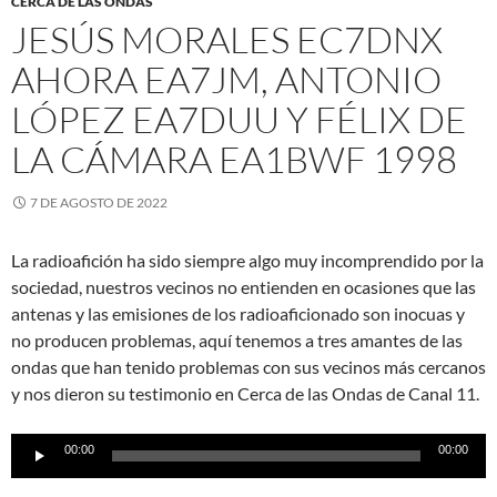
CERCA DE LAS ONDAS
JESÚS MORALES EC7DNX
AHORA EA7JM, ANTONIO
LÓPEZ EA7DUU Y FÉLIX DE
LA CÁMARA EA1BWF 1998
7 DE AGOSTO DE 2022
La radioafición ha sido siempre algo muy incomprendido por la
sociedad, nuestros vecinos no entienden en ocasiones que las
antenas y las emisiones de los radioaficionado son inocuas y
no producen problemas, aquí tenemos a tres amantes de las
ondas que han tenido problemas con sus vecinos más cercanos
y nos dieron su testimonio en Cerca de las Ondas de Canal 11.
Reproductor
00:00
00:00
de