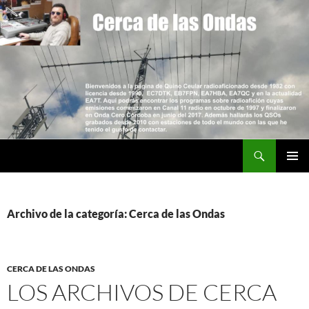
Saltar
al
contenido
Buscar
Cerca de las Ondas
MENÚ
PRINCI
Archivo de la categoría: Cerca de las Ondas
CERCA DE LAS ONDAS
LOS ARCHIVOS DE CERCA