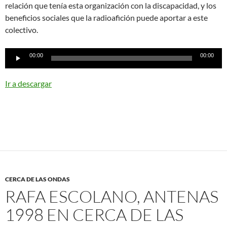
relación que tenía esta organización con la discapacidad, y los
beneficios sociales que la radioafición puede aportar a este
colectivo.
Reproductor
00:00
00:00
de
audio
Ir a descargar
CERCA DE LAS ONDAS
RAFA ESCOLANO, ANTENAS
1998 EN CERCA DE LAS