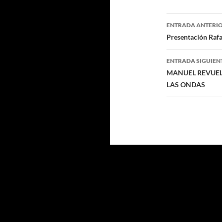
Navegaci
ENTRADA ANTERI
de
Presentación Rafa
entradas
ENTRADA SIGUIEN
MANUEL REVUELT
LAS ONDAS