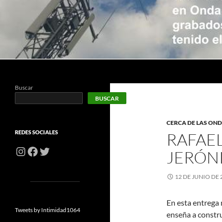
Buscar
Cerca de las Ondas
Buscar
BUSCAR
CERCA DE LAS ON
REDES SOCIALES
RAFAE
Instagram
Facebook
Twitter
JERÓN
12 DE JUNIO DE 
En esta entrega
Tweets by Intimidad1064
enseña a constru