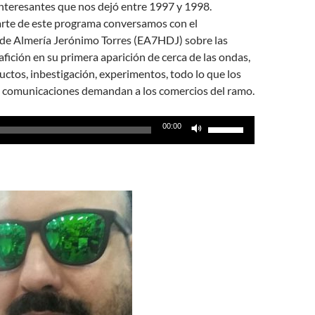
nteresantes que nos dejó entre 1997 y 1998.
arte de este programa conversamos con el
 de Almería Jerónimo Torres (EA7HDJ) sobre las
afición en su primera aparición de cerca de las ondas,
ctos, inbestigación, experimentos, todo lo que los
as comunicaciones demandan a los comercios del ramo.
Utiliza
00:00
las
teclas
de
flecha
arriba/abajo
para
aumentar
o
disminuir
el
volumen.