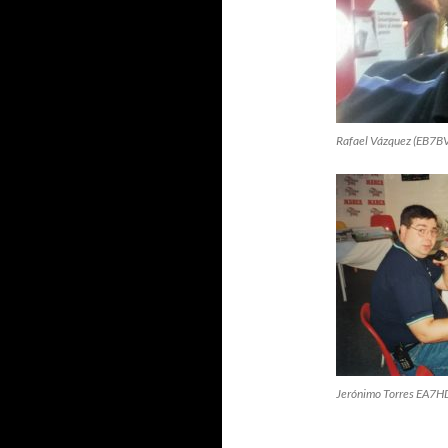
Rafael Vázquez (EB7B
Jerónimo Torres EA7H