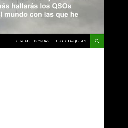
CERCA DE LAS ONDAS
QSO DE EA7QC/EA7T