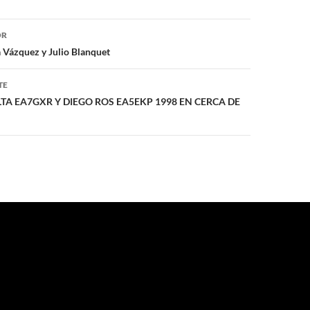
ón
OR
 Vázquez y Julio Blanquet
TE
A EA7GXR Y DIEGO ROS EA5EKP 1998 EN CERCA DE